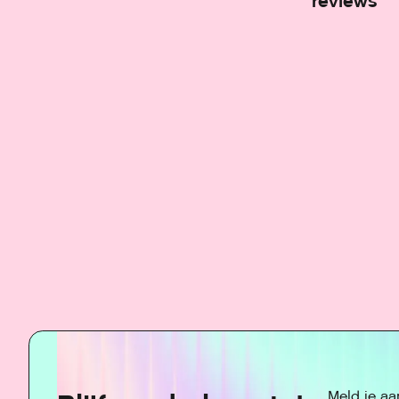
reviews
Meld je aa