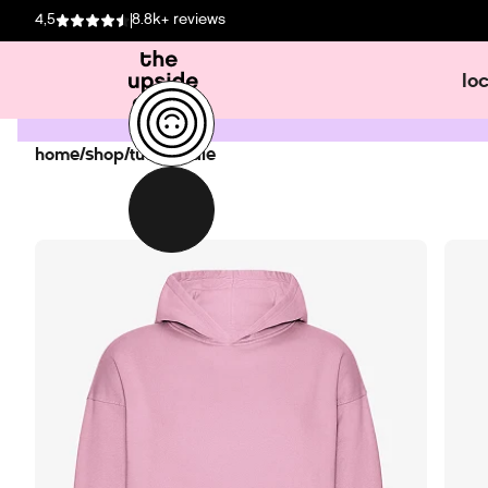
4,5
8.8k+ reviews
lo
home
/
shop
/
tud hoodie