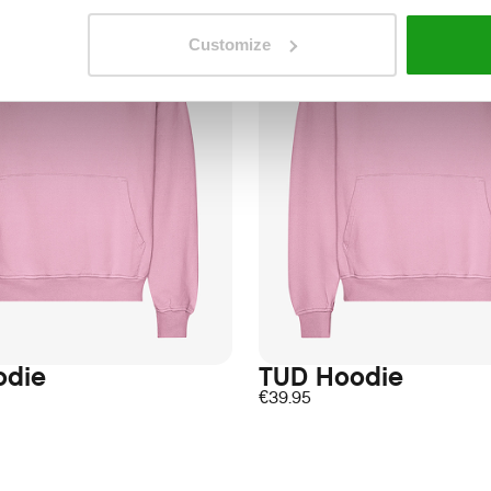
Customize
odie
TUD Hoodie
€
39.95