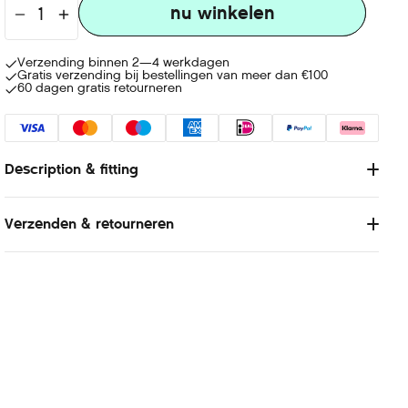
nu winkelen
nu winkelen
Verzending binnen 2—4 werkdagen
Gratis verzending bij bestellingen van meer dan €100
60 dagen gratis retourneren
Description & fitting
Lorem Ipsum is simply dummy text of the printing and
typesetting industry. Lorem Ipsum has been the industry's
Verzenden & retourneren
standard dummy text ever since the 1500s, when an unknown
printer took a galley of type and scrambled it to make a type
tester
specimen book. It has survived not only five centuries, but also
the leap into electronic typesetting, remaining essentially
unchanged. It was popularised in the 1960s with the release of
Letraset sheets containing Lorem Ipsum passages, and more
recently with desktop publishing software like Aldus
PageMaker including versions of Lorem Ipsum.