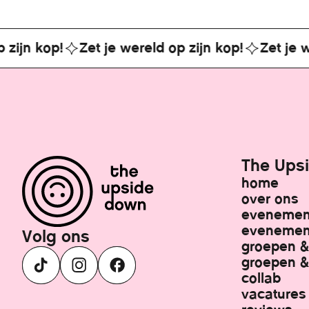
n kop!
Zet je wereld op zijn kop!
Zet je werel
The Ups
home
over ons
evenemen
evenement
Volg ons
groepen 
groepen & 
collab
vacatures