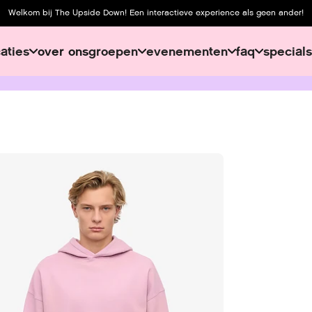
Welkom bij The Upside Down! Een interactieve experience als geen ander!
caties
over ons
groepen
evenementen
faq
specials
over ons