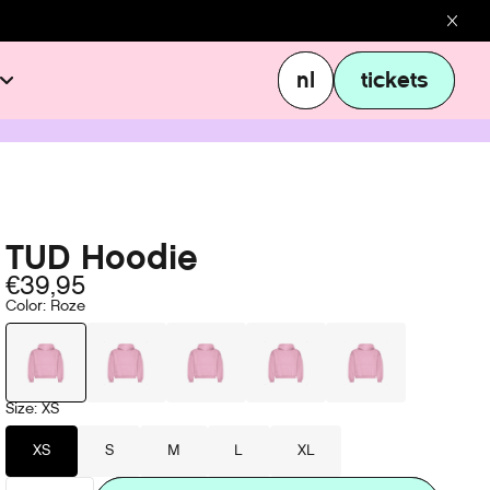
nl
tickets
nl
tickets
TUD Hoodie
€39,95
Color
:
Roze
Size
:
XS
XS
S
M
L
XL